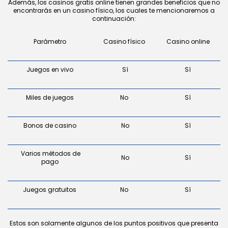
Además, los casinos gratis online tienen grandes beneficios que no
encontrarás en un casino físico, los cuales te mencionaremos a
continuación:
Parámetro
Casino físico
Casino online
Juegos en vivo
Sí
Sí
Miles de juegos
No
Sí
Bonos de casino
No
Sí
Varios métodos de
No
Sí
pago
Juegos gratuitos
No
Sí
Estos son solamente algunos de los puntos positivos que presenta