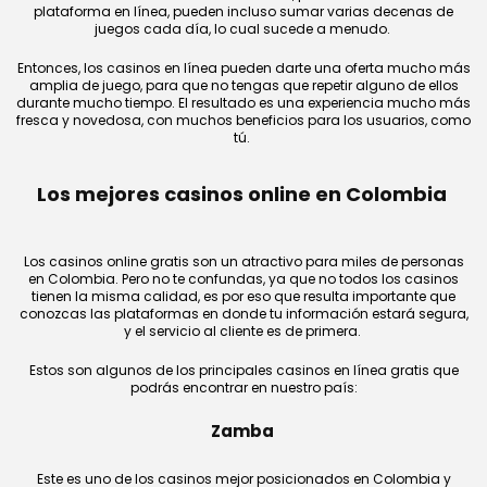
plataforma en línea, pueden incluso sumar varias decenas de
juegos cada día, lo cual sucede a menudo.
Entonces, los casinos en línea pueden darte una oferta mucho más
amplia de juego, para que no tengas que repetir alguno de ellos
durante mucho tiempo. El resultado es una experiencia mucho más
fresca y novedosa, con muchos beneficios para los usuarios, como
tú.
Los mejores casinos online en Colombia
Los casinos online gratis son un atractivo para miles de personas
en Colombia. Pero no te confundas, ya que no todos los casinos
tienen la misma calidad, es por eso que resulta importante que
conozcas las plataformas en donde tu información estará segura,
y el servicio al cliente es de primera.
Estos son algunos de los principales casinos en línea gratis que
podrás encontrar en nuestro país:
Zamba
Este es uno de los casinos mejor posicionados en Colombia y