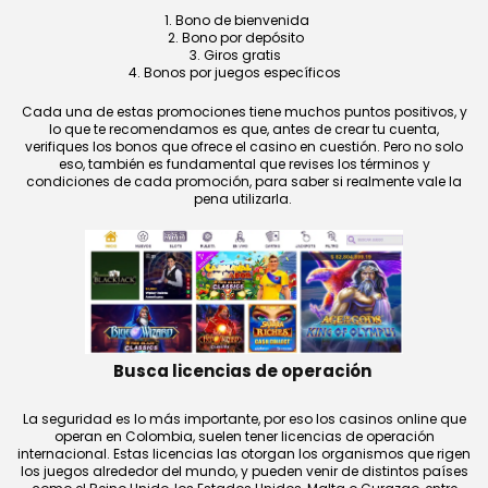
Bono de bienvenida
Bono por depósito
Giros gratis
Bonos por juegos específicos
Cada una de estas promociones tiene muchos puntos positivos, y
lo que te recomendamos es que, antes de crear tu cuenta,
verifiques los bonos que ofrece el casino en cuestión. Pero no solo
eso, también es fundamental que revises los términos y
condiciones de cada promoción, para saber si realmente vale la
pena utilizarla.
Busca licencias de operación
La seguridad es lo más importante, por eso los casinos online que
operan en Colombia, suelen tener licencias de operación
internacional. Estas licencias las otorgan los organismos que rigen
los juegos alrededor del mundo, y pueden venir de distintos países