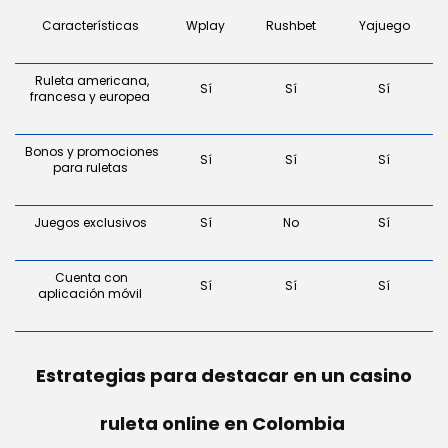
Características
Wplay
Rushbet
Yajuego
Ruleta americana,
Sí
Sí
Sí
francesa y europea
Bonos y promociones
Sí
Sí
Sí
para ruletas
Juegos exclusivos
Sí
No
Sí
Cuenta con
Sí
Sí
Sí
aplicación móvil
Estrategias para destacar en un casino
ruleta online en Colombia