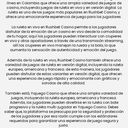
línea en Colombia que ofrece una amplia variedad de juegos de
casino, incluyendo juegos de ruleta en vivo y en versión digital. La
ruleta es uno de los juegos más populares en Rushbet Casino, y
ofrece una emocionante experiencia de juego para los jugadores.
La ruleta en vivo en Rushbet Casino permite a los jugadores
disfrutar de la emoción de un casino en vivo desde la comodidad
de tu hogar, aquí los jugadores pueden interactuar con crupieres
en vivo y otros apostadores a través de una transmisión streaming,
allí los crupieres en vivo manejan la rueda y la bola, lo que
aumenta la sensación de autenticidad y emoción del juego.
Además de la ruleta en vivo, Rushbet Casino también ofrece una
variedad de juegos de ruleta en versión digital, incluyendo la ruleta
europea, americana y francesa; de esta manera, los jugadores
pueden disfrutar de estas variantes en versión digital, que ofrecen
una experiencia de juego rápida y emocionante con gráficos y
sonidos de alta calidad.
También está, Yajuego Casino que ofrece una amplia variedad de
juegos, incluyendo la ruleta europea, americana y francesa.
Además, los jugadores pueden divertirse en la ruleta con bote
progresivo y la ruleta multi-jugador en Yajuego Casino. Debes
saber que, la plataforma se preocupa por la seguridad y protección
de los jugadores y por esa razón cumple con los estándares
requeridos para garantizar una experiencia de juego segura y
justa.