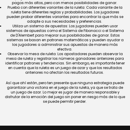
pagos más altos, pero con menos posibilidades de ganar.
Prueba con diferentes variantes de la ruleta: Cada variante de la
ruleta tiene diferentes reglas y probabilidades. Los jugadores
pueden probar diferentes variantes para encontrar la que más se
adapte a sus necesidades y preferencias.
Utiliza un sistema de apuestas: Los jugadores pueden usar
sistemas de apuestas como el Sistema de Fibonacci o el Sistema
de D'Alembert para mejorar sus posibilidades de ganar. Estos
sistemas se basan en patrones matemáticos y pueden ayudar a
los jugadores a administrar sus apuestas de manera más
efectiva.
Observar la mesa de ruleta: Los apostadores pueden observar la
mesa de ruleta y registrar los números ganadores anteriores para
identificar patrones y tendencias. Sin embargo, es importante tener
en cuenta que la ruleta es un juego de azar y que los resultados
anteriores no afectan los resultados futuros.
Así que ahí están, pero ten presente que ninguna estrategia puede
garantizar una victoria en el juego de la ruleta, ya que se trata de
un juego de azar. Lo mejor es jugar de manera responsable y
disfrutar de la emoción del juego sin poner en riesgo más de lo que
se puede permitir perder.